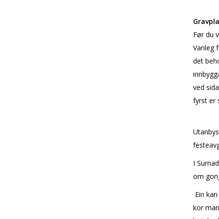
Gravpla
Før du v
Vanleg f
det beho
innbygga
ved sida
fyrst er 
Utanbys
festeavgi
I Surnad
om gon
Ein kan 
kor man