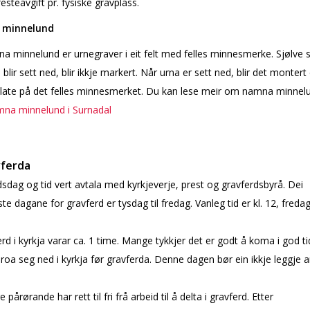
festeavgift pr. fysiske gravplass.
minnelund
a minnelund er urnegraver i eit felt med felles minnesmerke. Sjølve 
 blir sett ned, blir ikkje markert. Når urna er sett ned, blir det montert 
ate på det felles minnesmerket.
Du kan lese meir om namna minnel
na minnelund i Surnadal
vferda
sdag og tid vert avtala med kyrkjeverje, prest og gravferdsbyrå. Dei
te dagane for gravferd er tysdag til fredag. Vanleg tid er kl. 12, fredag
erd i kyrkja varar ca. 1 time. Mange tykkjer det er godt å koma i god tid
g roa seg ned i kyrkja før gravferda. Denne dagen bør ein ikkje leggje 
 pårørande har rett til fri frå arbeid til å delta i gravferd. Etter