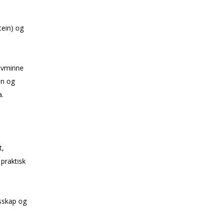
tein) og
ravminne
in og
a.
t,
praktisk
sskap og