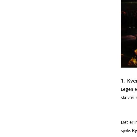
1. Kve
Legen
e
skriv ei
Det er i
sjølv.
Ky