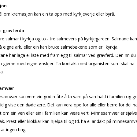
jon
l om kremasjon kan ein ta opp med kyrkjeverje eller byrå.
i gravferda
tre salmar i kyrkja og to - tre salmevers på kyrkjegarden. Salmane kan
å eigne ark, eller ein kan bruke salmebøkene som er i kyrkja.
ane har laga ei liste med framlegg til salmar ved gravferd. Den finn du
m gjerne med eigne ønskjer. Ta kontakt med organisten som skal ha
a.
samvær
esamvær kan vere ein god måte å ta vare på samhald i familien og gr
dig vise den døde ære. Det kan vera ope for alle eller berre for dei n
int om ein ven eller ein i familien kan være vert. Minnesamvær er sjølvs
g sak. Prest eller klokkar kan hjelpa til og td. ha ei andakt på minnesamv
ar ingen ting.