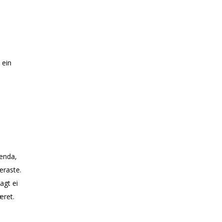
 ein
enda,
æraste.
agt ei
æret.