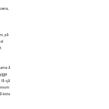
 bæra,
en, på
al
t.
barna å
rygge
få sjå
jennom
å kista