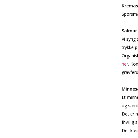
Kremas
Spørsmå
Salmar 
Vi syng 
trykke p
Organist
her
. Ko
gravferd
Minne
Et minn
og samti
Det er f
frivilli
Det kost