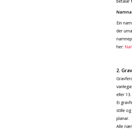
betalar 
Namna 
Ein namn
der urna
namnepl
her:
Nam
2. Gra
Gravferd
vanlegas
eller 13.
Ei gravf
stille o
planar.
Alle nære