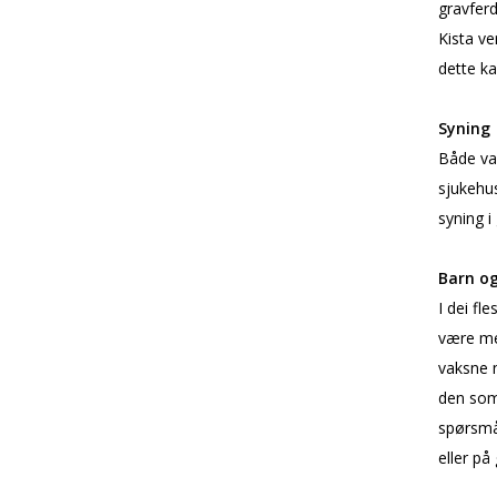
gravferd
Kista ve
dette ka
Syning
Både va
sjukehus
syning i
Barn og
I dei fl
være med
vaksne 
den som 
spørsmål
eller på