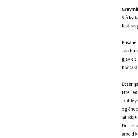
Gravmi
Sjå kyrk
festeavg
Prisane
kan bruk
gjev eit
Kontakt 
Etter g
Etter ei
kraftløy
og ånde
Sit ikkj
Det er 
arbeid k