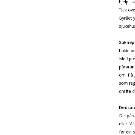
hjelp i 
"tek over
Byrået y
sjukehus
Soknep
halde bo
Med pres
pårørand
om. På g
som rege
drøfte d
Dødsan
Dei pårø
eller få
før ein 