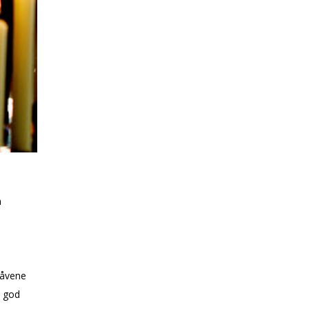
n
gåvene
i god