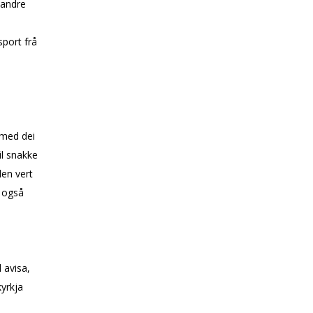
 andre
sport frå
 med dei
il snakke
len vert
n også
 avisa,
kyrkja