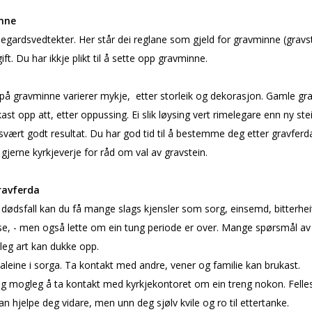
nne
jegardsvedtekter. Her står dei reglane som gjeld for gravminne (gravs
ift. Du har ikkje plikt til å sette opp gravminne.
 på gravminne varierer mykje, etter storleik og dekorasjon. Gamle g
ast opp att, etter oppussing. Ei slik løysing vert rimelegare enn ny ste
 svært godt resultat. Du har god tid til å bestemme deg etter gravferd
gjerne kyrkjeverje for råd om val av gravstein.
ravferda
t dødsfall kan du få mange slags kjensler som sorg, einsemd, bitterhei
se, - men også lette om ein tung periode er over. Mange spørsmål av 
leg art kan dukke opp.
e aleine i sorga. Ta kontakt med andre, vener og familie kan brukast.
og mogleg å ta kontakt med kyrkjekontoret om ein treng nokon. Felle
an hjelpe deg vidare, men unn deg sjølv kvile og ro til ettertanke.