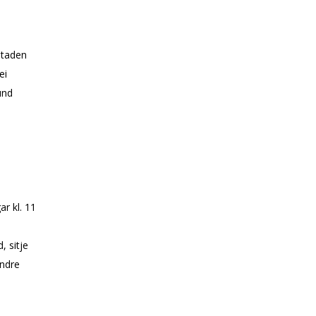
staden
ei
und
ar kl. 11
, sitje
andre