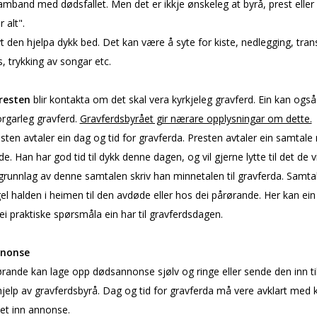
samband med dødsfallet. Men det er ikkje ønskeleg at byrå, prest eller
 alt".
t den hjelpa dykk bed. Det kan være å syte for kiste, nedlegging, tran
, trykking av songar etc.
resten
blir
kontakta om det skal vera kyrkjeleg gravferd. Ein kan også
rgarleg gravferd.
Gravferdsbyrået gir nærare opplysningar om dette.
ten avtaler ein dag og tid for gravferda. Presten avtaler ein samtale
e. Han har god tid til dykk denne dagen, og vil gjerne lytte til det de v
runnlag av denne samtalen skriv han minnetalen til gravferda. Samta
l halden i heimen til den avdøde eller hos dei pårørande. Her kan ei
ei praktiske spørsmåla ein har til gravferdsdagen.
nonse
rande kan lage opp dødsannonse sjølv og ringe eller sende den inn til
 hjelp av gravferdsbyrå. Dag og tid for gravferda må vere avklart med 
set inn annonse.