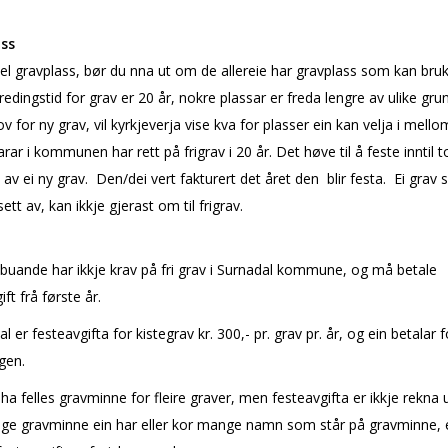
ss
el gravplass, bør du finna ut om de allereie har gravplass som kan bruk
redingstid for grav er 20 år, nokre plassar er freda lengre av ulike grun
v for ny grav, vil kyrkjeverja vise kva for plasser ein kan velja i mellom
rar i kommunen har rett på frigrav i 20 år. Det høve til å feste inntil t
 av ei ny grav. Den/dei vert fakturert det året den blir festa. Ei grav
sett av, kan ikkje gjerast om til frigrav.
buande har ikkje krav på fri grav i Surnadal kommune, og må betale
ft frå første år.
al er festeavgifta for kistegrav kr. 300,- pr. grav pr. år, og ein betalar f
gen.
ha felles gravminne for fleire graver, men festeavgifta er ikkje rekna u
ge gravminne ein har eller kor mange namn som står på gravminne, 