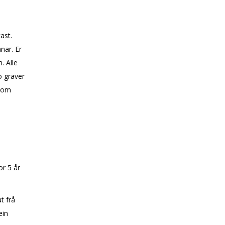
ast.
nar. Er
. Alle
o graver
 som
or 5 år
t frå
ein