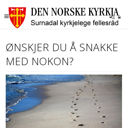
KYRKJELEGE HANDLINGAR
ØNSKJER DU Å SNAKKE
BARN OG UNGE
MED NOKON?
KYRKJENE
SOKN
KYRKJEGARDANE
UTLEIGE