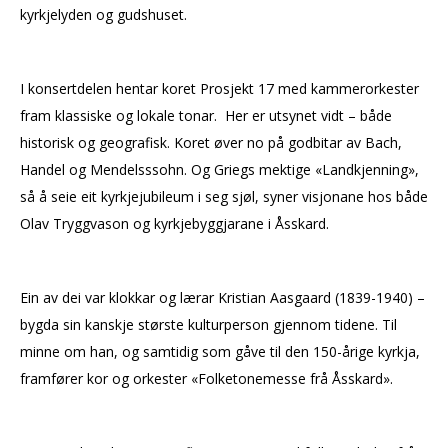
kyrkjelyden og gudshuset.
I konsertdelen hentar koret Prosjekt 17 med kammerorkester
fram klassiske og lokale tonar. Her er utsynet vidt – både
historisk og geografisk. Koret øver no på godbitar av Bach,
Handel og Mendelsssohn. Og Griegs mektige «Landkjenning»,
så å seie eit kyrkjejubileum i seg sjøl, syner visjonane hos både
Olav Tryggvason og kyrkjebyggjarane i Åsskard.
Ein av dei var klokkar og lærar Kristian Aasgaard (1839-1940) –
bygda sin kanskje største kulturperson gjennom tidene. Til
minne om han, og samtidig som gåve til den 150-årige kyrkja,
framfører kor og orkester «Folketonemesse frå Åsskard».