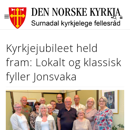
KYRKJELEGE HANDLINGAR
Kyrkjejubileet held
BARN OG UNGE
fram: Lokalt og klassisk
KYRKJENE
SOKN
fyller Jonsvaka
KYRKJEGARDANE
UTLEIGE