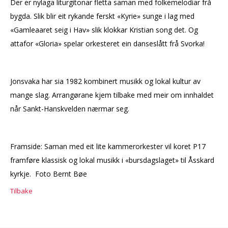
Der er nylaga liturgitonar fletta saman med folkemelodiar frå
bygda. Slik blir eit rykande ferskt «Kyrie» sunge i lag med
«Gamleaaret seig i Hav» slik klokkar Kristian song det. Og
attafor «Gloria» spelar orkesteret ein danseslått frå Svorka!
Jonsvaka har sia 1982 kombinert musikk og lokal kultur av
mange slag. Arrangørane kjem tilbake med meir om innhaldet
når Sankt-Hanskvelden nærmar seg.
Framside:
Saman med eit lite kammerorkester vil koret P17
framføre klassisk og lokal musikk i «bursdagslaget» til Åsskard
kyrkje. Foto Bernt Bøe
Tilbake