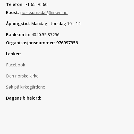
Telefon:
71 65 70 60
Epost:
post.surnadal@kirken.no
Åpningstid:
Mandag - torsdag 10 - 14
Bankkonto:
4040.55.87256
Organisasjonsnummer: 976997956
Lenker:
Facebook
Den norske kirke
Søk på kirkegårdene
Dagens bibelord: