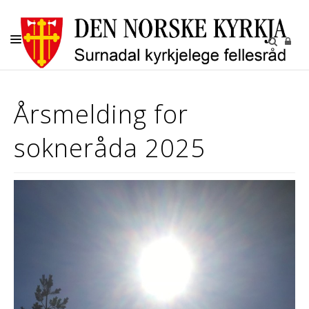
KYRKJELEGE HANDLINGAR
Årsmelding for
BARN OG UNGE
sokneråda 2025
KYRKJENE
SOKN
KYRKJEGARDANE
UTLEIGE