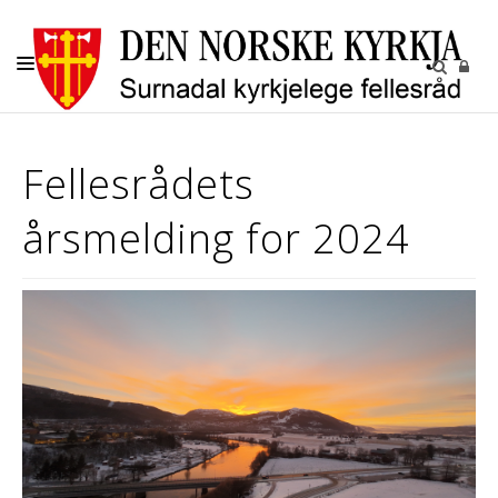
KYRKJELEGE HANDLINGAR
Fellesrådets
BARN OG UNGE
årsmelding for 2024
KYRKJENE
SOKN
KYRKJEGARDANE
UTLEIGE